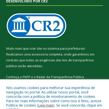
DESENVOLVIDO POR CR2
Muito mais que
criar site
ou
sistema para prefeituras
!
Realizamos uma
assessoria
completa, onde garantimos em
contrato que todas as exigências das
leis de transparência
pública
serão atendidas.
Conheça o
PNTP
e o
Radar da Transparência Pública
Nós usamos cookies para melhorar sua experiência de
navegação no portal. Ao utilizar nosso portal, você
concorda com a política de monitoramento de cookies.
Para ter mais informações sobre como isso é feito, acesse
Todos os direitos reservados a Prefeitura Municipal de
Política de cookies (
Leia mais
). Se você concorda, clique em
Curralinho.