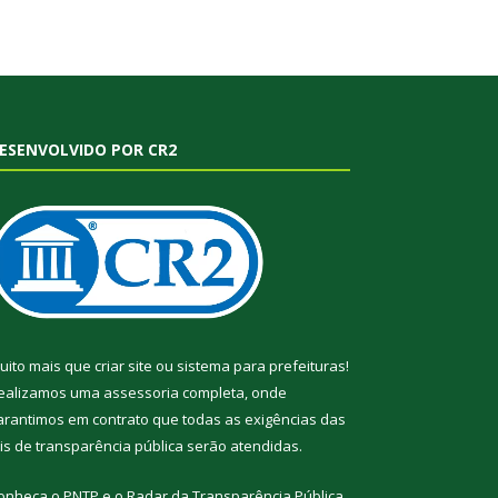
ESENVOLVIDO POR CR2
uito mais que
criar site
ou
sistema para prefeituras
!
ealizamos uma
assessoria
completa, onde
arantimos em contrato que todas as exigências das
eis de transparência pública
serão atendidas.
onheça o
PNTP
e o
Radar da Transparência Pública