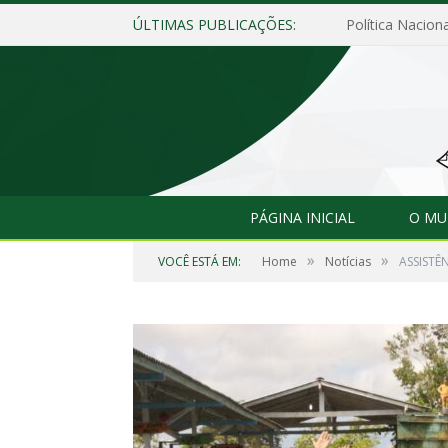
ÚLTIMAS PUBLICAÇÕES:
Política Naciona
PÁGINA INICIAL
O MU
»
»
VOCÊ ESTÁ EM:
Home
Notícias
ASSISTÊ