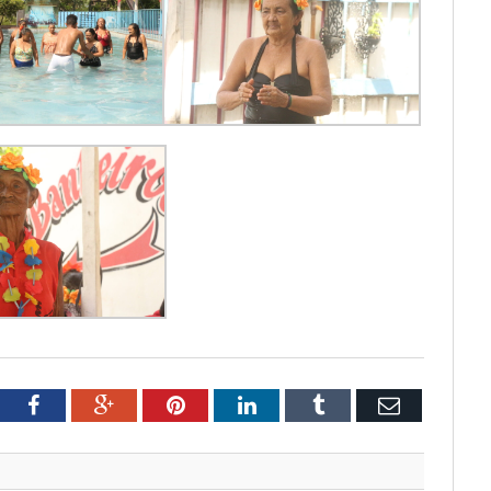
tter
Facebook
Google+
Pinterest
LinkedIn
Tumblr
Email