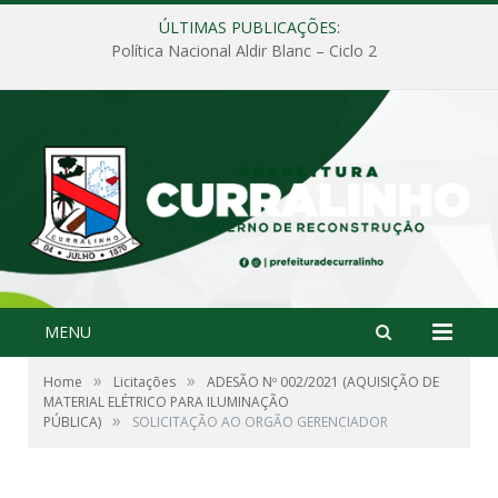
ÚLTIMAS PUBLICAÇÕES:
Política Nacional Aldir Blanc – Ciclo 2
MENU
»
»
Home
Licitações
ADESÃO Nº 002/2021 (AQUISIÇÃO DE
MATERIAL ELÉTRICO PARA ILUMINAÇÃO
»
PÚBLICA)
SOLICITAÇÃO AO ORGÃO GERENCIADOR