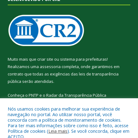
Muito mais que
criar site
ou
sistema para prefeituras
!
Realizamos uma
assessoria
completa, onde garantimos em
contrato que todas as exigências das
leis de transparência
pública
serão atendidas.
Conheça o
PNTP
e o
Radar da Transparência Pública
Nós usamos cookies para melhorar sua experiência de
navegação no portal. Ao utilizar nosso portal, você
concorda com a política de monitoramento de cookies.
Para ter mais informações sobre como isso é feito, acesse
Todos os direitos reservados a Prefeitura Municipal de
Política de cookies (
Leia mais
). Se você concorda, clique em
Curralinho.
ACEITO.