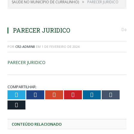
»
SAÚDE NO MUNICÍPIO DE CURRALINHO)
PARECER JURIDICO
PARECER JURIDICO
0
POR
CR2-ADMIN8
EM
1 DE FEVEREIRO DE 2024
PARECER JURIDICO
COMPARTILHAR:
Twitter
Facebook
Google+
Pinterest
LinkedIn
Tumblr
Email
CONTEÚDO RELACIONADO