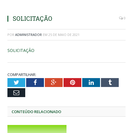
SOLICITAÇÃO
0
POR
ADMINISTRADOR
EM
25 DE MAIO DE 2021
SOLICITAÇÃO
COMPARTILHAR:
Twitter
Facebook
Google+
Pinterest
LinkedIn
Tumblr
Email
CONTEÚDO RELACIONADO