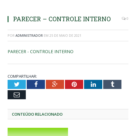
PARECER – CONTROLE INTERNO
0
POR
ADMINISTRADOR
EM
25 DE MAIO DE 2021
PARECER - CONTROLE INTERNO
COMPARTILHAR:
Twitter
Facebook
Google+
Pinterest
LinkedIn
Tumblr
Email
CONTEÚDO RELACIONADO