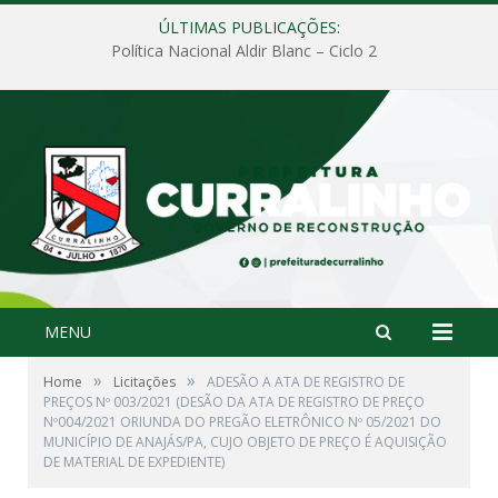
ÚLTIMAS PUBLICAÇÕES:
Política Nacional Aldir Blanc – Ciclo 2
MENU
»
»
Home
Licitações
ADESÃO A ATA DE REGISTRO DE
PREÇOS Nº 003/2021 (DESÃO DA ATA DE REGISTRO DE PREÇO
Nº004/2021 ORIUNDA DO PREGÃO ELETRÔNICO Nº 05/2021 DO
MUNICÍPIO DE ANAJÁS/PA, CUJO OBJETO DE PREÇO É AQUISIÇÃO
DE MATERIAL DE EXPEDIENTE)