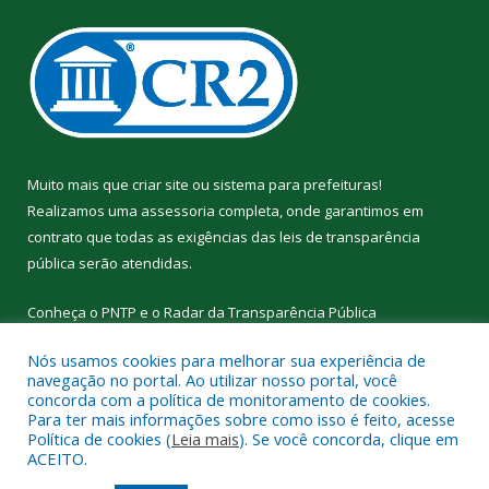
Muito mais que
criar site
ou
sistema para prefeituras
!
Realizamos uma
assessoria
completa, onde garantimos em
contrato que todas as exigências das
leis de transparência
pública
serão atendidas.
Conheça o
PNTP
e o
Radar da Transparência Pública
Nós usamos cookies para melhorar sua experiência de
navegação no portal. Ao utilizar nosso portal, você
concorda com a política de monitoramento de cookies.
Para ter mais informações sobre como isso é feito, acesse
Todos os direitos reservados a Prefeitura Municipal de
Política de cookies (
Leia mais
). Se você concorda, clique em
Curralinho.
ACEITO.