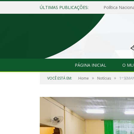
ÚLTIMAS PUBLICAÇÕES:
Política Naciona
PÁGINA INICIAL
O MU
»
»
VOCÊ ESTÁ EM:
Home
Notícias
1ª SEMA