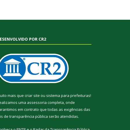
ESENVOLVIDO POR CR2
uito mais que
criar site
ou
sistema para prefeituras
!
ealizamos uma
assessoria
completa, onde
arantimos em contrato que todas as exigências das
eis de transparência pública
serão atendidas.
onheça o
PNTP
e o
Radar da Transparência Pública