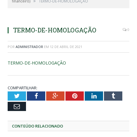
»
financeiro)
TERMO-DE-HOMOLOGAÇÃO
TERMO-DE-HOMOLOGAÇÃO
0
POR
ADMINISTRADOR
EM
12 DE ABRIL DE 2021
TERMO-DE-HOMOLOGAÇÃO
COMPARTILHAR:
Twitter
Facebook
Google+
Pinterest
LinkedIn
Tumblr
Email
CONTEÚDO RELACIONADO