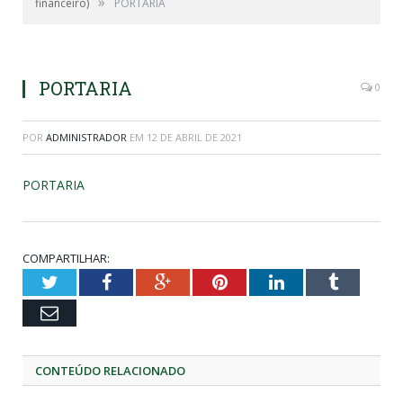
»
financeiro)
PORTARIA
PORTARIA
0
POR
ADMINISTRADOR
EM
12 DE ABRIL DE 2021
PORTARIA
COMPARTILHAR:
Twitter
Facebook
Google+
Pinterest
LinkedIn
Tumblr
Email
CONTEÚDO RELACIONADO