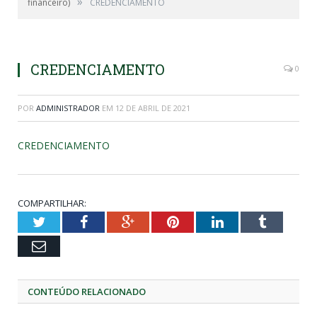
»
financeiro)
CREDENCIAMENTO
CREDENCIAMENTO
0
POR
ADMINISTRADOR
EM
12 DE ABRIL DE 2021
CREDENCIAMENTO
COMPARTILHAR:
Twitter
Facebook
Google+
Pinterest
LinkedIn
Tumblr
Email
CONTEÚDO RELACIONADO