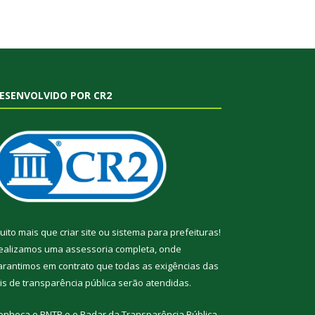
ESENVOLVIDO POR CR2
uito mais que
criar site
ou
sistema para prefeituras
!
ealizamos uma
assessoria
completa, onde
arantimos em contrato que todas as exigências das
eis de transparência pública
serão atendidas.
onheça o
PNTP
e o
Radar da Transparência Pública