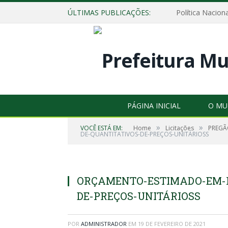
ÚLTIMAS PUBLICAÇÕES:
Política Naciona
PÁGINA INICIAL
O MU
»
»
VOCÊ ESTÁ EM:
Home
Licitações
PREGÃO
DE-QUANTITATIVOS-DE-PREÇOS-UNITÁRIOSS
ORÇAMENTO-ESTIMADO-EM-P
DE-PREÇOS-UNITÁRIOSS
POR
ADMINISTRADOR
EM
19 DE FEVEREIRO DE 2021