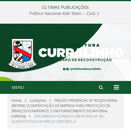
ÚLTIMAS PUBLICAÇÕES:
Política Nacional Aldir Blanc – Ciclo 2
MENU
»
»
Home
Licitações
PREGÃO PRESENCIAL Nº 9/2020-00004-
SRP/PMC (CONTRATAÇÃO DE EMPRESA PARA PRESTAÇÃO DE
SERVIÇOS FUNERÁRIOS, COM FORNECIMENTO DE MATERIAL
»
(URNAS))
ORÇAMENTO-ESTIMADO-EM-PLANILHA-DE-
QUANTITATIVO-DE-PREÇO-UNITÁRIO-4