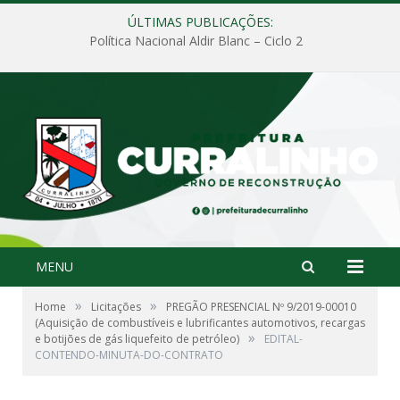
ÚLTIMAS PUBLICAÇÕES:
Política Nacional Aldir Blanc – Ciclo 2
MENU
»
»
Home
Licitações
PREGÃO PRESENCIAL Nº 9/2019-00010
(Aquisição de combustíveis e lubrificantes automotivos, recargas
»
e botijões de gás liquefeito de petróleo)
EDITAL-
CONTENDO-MINUTA-DO-CONTRATO