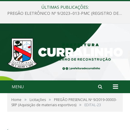
ÚLTIMAS PUBLICAÇÕES:
PREGÃO ELETRÔNICO Nº 9/2023–013-PMC (REGISTRO DE PREÇOS PARA FUTURA CONTRATAÇÃO DE EMPRESA PARA PRESTAÇÃO DE SERVIÇOS DE MANUTENÇÃO DE CENTRAL DE AR E AQUISIÇÃO DE PEÇAS DE REPOSIÇÃO PARA ATENDER AS DEMANDAS DA PREFEITURA MUNICIPAL DE CURRALINHO E SECRETARIAS MUNICIPAIS)
MENU
»
»
Home
Licitações
PREGÃO PRESENCIAL Nº 9/2019-00003-
»
SRP (Aquisição de materiais esportivos)
EDITAL-23