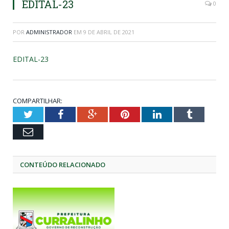
EDITAL-23
0
POR
ADMINISTRADOR
EM
9 DE ABRIL DE 2021
EDITAL-23
COMPARTILHAR:
Twitter
Facebook
Google+
Pinterest
LinkedIn
Tumblr
Email
CONTEÚDO RELACIONADO