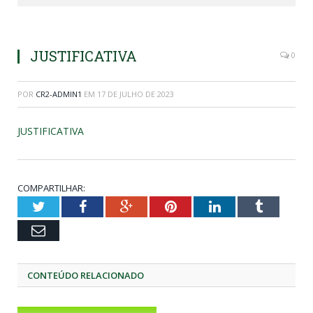
JUSTIFICATIVA
0
POR
CR2-ADMIN1
EM
17 DE JULHO DE 2023
JUSTIFICATIVA
COMPARTILHAR:
Twitter
Facebook
Google+
Pinterest
LinkedIn
Tumblr
Email
CONTEÚDO RELACIONADO