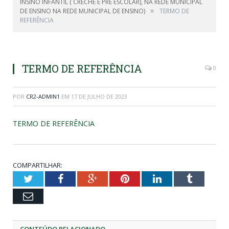
INSINO INFANTIL ( CRECHE E PRÉ ESCOLAR), NA REDE MUNICIPAL
»
DE ENSINO NA REDE MUNICIPAL DE ENSINO)
TERMO DE
REFERÊNCIA
TERMO DE REFERÊNCIA
0
POR
CR2-ADMIN1
EM
17 DE JULHO DE 2023
TERMO DE REFERÊNCIA
COMPARTILHAR:
Twitter
Facebook
Google+
Pinterest
LinkedIn
Tumblr
Email