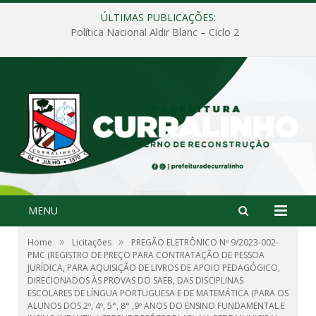
ÚLTIMAS PUBLICAÇÕES:
Política Nacional Aldir Blanc – Ciclo 2
MENU
»
»
Home
Licitações
PREGÃO ELETRÔNICO Nº 9/2023-002-
PMC (REGISTRO DE PREÇO PARA CONTRATAÇÃO DE PESSOA
JURÍDICA, PARA AQUISIÇÃO DE LIVROS DE APOIO PEDAGÓGICO,
DIRECIONADOS ÀS PROVAS DO SAEB, DAS DISCIPLINAS
ESCOLARES DE LÍNGUA PORTUGUESA E DE MATEMÁTICA (PARA OS
ALUNOS DOS 2º, 4º, 5°, 8° ,9º ANOS DO ENSINO FUNDAMENTAL E