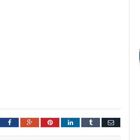
tter
Facebook
Google+
Pinterest
LinkedIn
Tumblr
Email