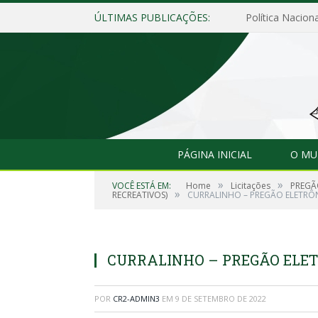
ÚLTIMAS PUBLICAÇÕES:
Política Naciona
PÁGINA INICIAL
O MU
»
»
VOCÊ ESTÁ EM:
Home
Licitações
PREGÃO
»
RECREATIVOS)
CURRALINHO – PREGÃO ELETRÔNI
CURRALINHO – PREGÃO ELETR
POR
CR2-ADMIN3
EM
9 DE SETEMBRO DE 2022