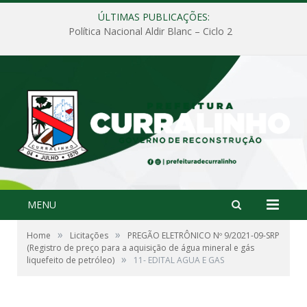
ÚLTIMAS PUBLICAÇÕES:
Política Nacional Aldir Blanc – Ciclo 2
MENU
»
»
Home
Licitações
PREGÃO ELETRÔNICO Nº 9/2021-09-SRP
(Registro de preço para a aquisição de água mineral e gás
»
liquefeito de petróleo)
11- EDITAL AGUA E GAS