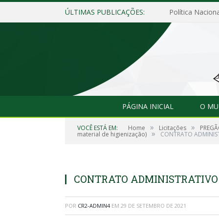
ÚLTIMAS PUBLICAÇÕES:
Política Naciona
PÁGINA INICIAL
O MU
»
»
VOCÊ ESTÁ EM:
Home
Licitações
PREGÃO
»
material de higienização)
CONTRATO ADMINIST
CONTRATO ADMINISTRATIVO N
POR
CR2-ADMIN4
EM
29 DE SETEMBRO DE 2021