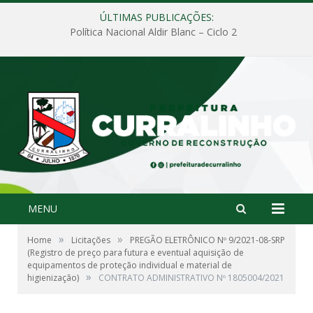
ÚLTIMAS PUBLICAÇÕES:
Política Nacional Aldir Blanc – Ciclo 2
MENU
»
»
Home
Licitações
PREGÃO ELETRÔNICO Nº 9/2021-08-SRP
(Registro de preço para futura e eventual aquisição de
equipamentos de proteção individual e material de
»
higienização)
CONTRATO ADMINISTRATIVO Nº 1805004/2021