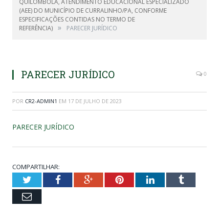
QUILOMBOLA, ATENDIMENTO EDUCACIONAL ESPECIALIZADO
(AEE) DO MUNICÍPIO DE CURRALINHO/PA, CONFORME
ESPECIFICAÇÕES CONTIDAS NO TERMO DE
»
REFERÊNCIA)
PARECER JURÍDICO
PARECER JURÍDICO
0
POR
CR2-ADMIN1
EM
17 DE JULHO DE 2023
PARECER JURÍDICO
COMPARTILHAR:
Twitter
Facebook
Google+
Pinterest
LinkedIn
Tumblr
Email