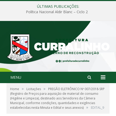
ÚLTIMAS PUBLICAÇÕES:
Política Nacional Aldir Blanc – Ciclo 2
MENU
»
»
Home
Licitações
PREGÃO ELETRÔNICO Nº 007/2018-SRP
(Registro de Preços para aquisição de material de consumo
(Higiêne e Limpeza), destinado aos Servidores da Câmera
Municipal, conforme condições, quantidades e exigências
»
estabelecidas nesta Minuta e Edital e seus anexos)
EDITAL_9