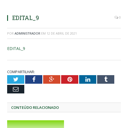
EDITAL_9
0
POR
ADMINISTRADOR
EM
12 DE ABRIL DE 2021
EDITAL_9
COMPARTILHAR:
Twitter
Facebook
Google+
Pinterest
LinkedIn
Tumblr
Email
CONTEÚDO RELACIONADO