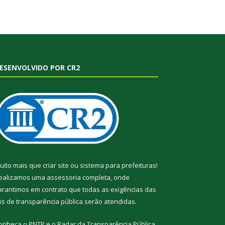
ESENVOLVIDO POR CR2
uito mais que
criar site
ou
sistema para prefeituras
!
ealizamos uma
assessoria
completa, onde
arantimos em contrato que todas as exigências das
eis de transparência pública
serão atendidas.
onheça o
PNTP
e o
Radar da Transparência Pública