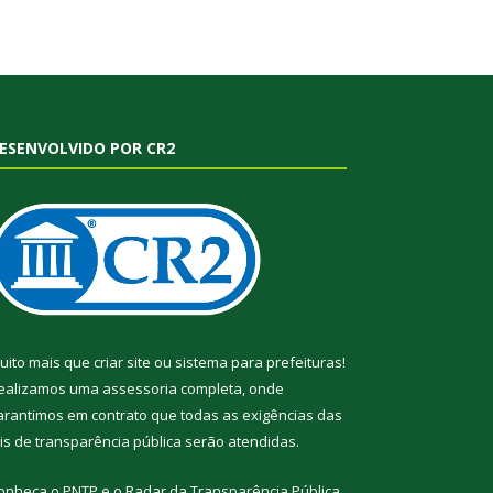
ESENVOLVIDO POR CR2
uito mais que
criar site
ou
sistema para prefeituras
!
ealizamos uma
assessoria
completa, onde
arantimos em contrato que todas as exigências das
eis de transparência pública
serão atendidas.
onheça o
PNTP
e o
Radar da Transparência Pública