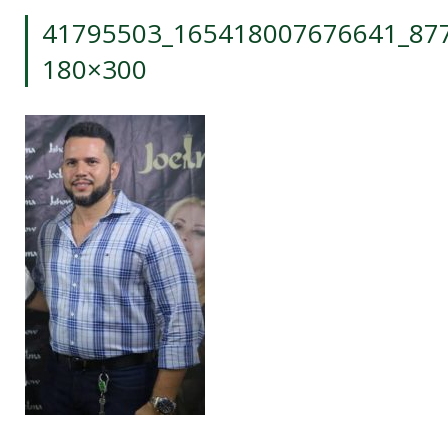
41795503_165418007676641_87
180×300