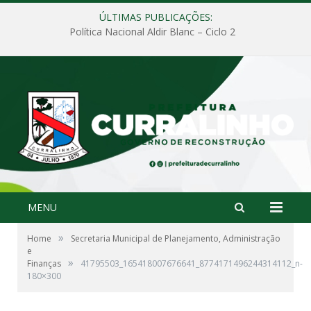
ÚLTIMAS PUBLICAÇÕES:
Política Nacional Aldir Blanc – Ciclo 2
MENU
»
Home
Secretaria Municipal de Planejamento, Administração
e
»
Finanças
41795503_165418007676641_8774171496244314112_n-
180×300