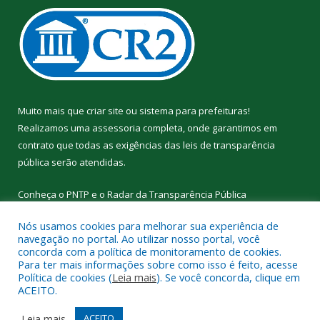
Muito mais que
criar site
ou
sistema para prefeituras
!
Realizamos uma
assessoria
completa, onde garantimos em
contrato que todas as exigências das
leis de transparência
pública
serão atendidas.
Conheça o
PNTP
e o
Radar da Transparência Pública
Nós usamos cookies para melhorar sua experiência de
navegação no portal. Ao utilizar nosso portal, você
concorda com a política de monitoramento de cookies.
Para ter mais informações sobre como isso é feito, acesse
Todos os direitos reservados a Prefeitura Municipal de
Política de cookies (
Leia mais
). Se você concorda, clique em
Curralinho.
ACEITO.
Mapa do Site
Acessar Área Administrativa
Leia mais
ACEITO