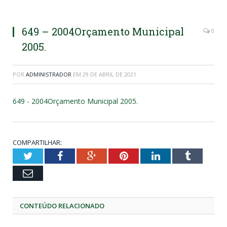
649 – 2004Orçamento Municipal
0
2005.
POR
ADMINISTRADOR
EM
29 DE ABRIL DE 2021
649 - 2004Orçamento Municipal 2005.
COMPARTILHAR:
Twitter
Facebook
Google+
Pinterest
LinkedIn
Tumblr
Email
CONTEÚDO RELACIONADO