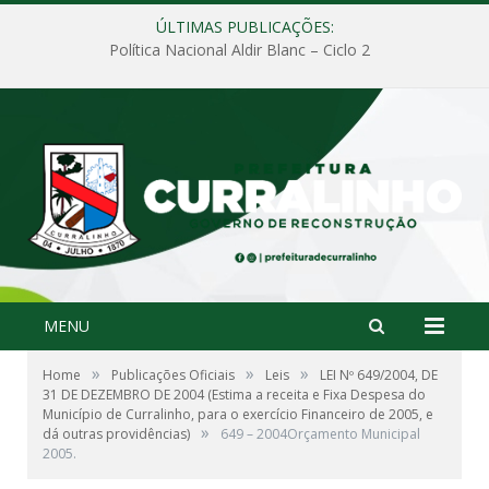
ÚLTIMAS PUBLICAÇÕES:
Política Nacional Aldir Blanc – Ciclo 2
MENU
»
»
»
Home
Publicações Oficiais
Leis
LEI Nº 649/2004, DE
31 DE DEZEMBRO DE 2004 (Estima a receita e Fixa Despesa do
Município de Curralinho, para o exercício Financeiro de 2005, e
»
dá outras providências)
649 – 2004Orçamento Municipal
2005.