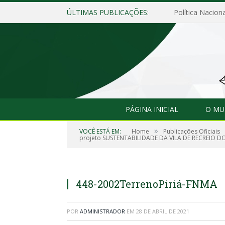
ÚLTIMAS PUBLICAÇÕES:
Política Naciona
PÁGINA INICIAL
O MU
»
VOCÊ ESTÁ EM:
Home
Publicações Oficiais
projeto SUSTENTABILIDADE DA VILA DE RECREIO DO 
448-2002TerrenoPiriá-FNMA
POR
ADMINISTRADOR
EM
28 DE ABRIL DE 2021