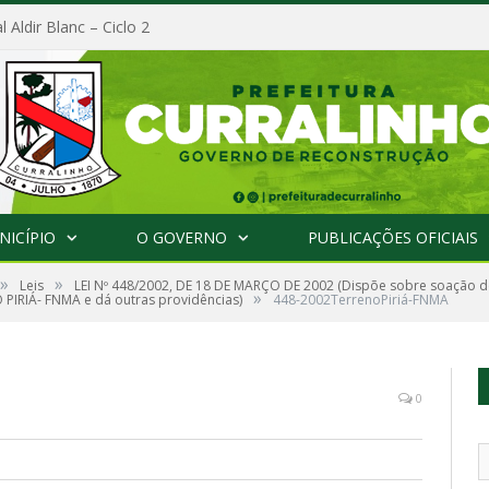
l Aldir Blanc – Ciclo 2
NICÍPIO
O GOVERNO
PUBLICAÇÕES OFICIAIS
»
»
Leis
LEI Nº 448/2002, DE 18 DE MARÇO DE 2002 (Dispõe sobre soação de
»
PIRIÁ- FNMA e dá outras providências)
448-2002TerrenoPiriá-FNMA
0