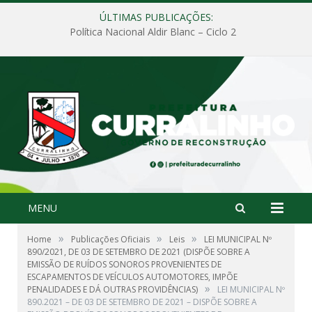
ÚLTIMAS PUBLICAÇÕES:
Política Nacional Aldir Blanc – Ciclo 2
MENU
»
»
»
Home
Publicações Oficiais
Leis
LEI MUNICIPAL Nº
890/2021, DE 03 DE SETEMBRO DE 2021 (DISPÕE SOBRE A
EMISSÃO DE RUÍDOS SONOROS PROVENIENTES DE
ESCAPAMENTOS DE VEÍCULOS AUTOMOTORES, IMPÕE
»
PENALIDADES E DÁ OUTRAS PROVIDÊNCIAS)
LEI MUNICIPAL Nº
890.2021 – DE 03 DE SETEMBRO DE 2021 – DISPÕE SOBRE A