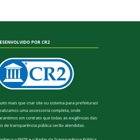
ESENVOLVIDO POR CR2
uito mais que
criar site
ou
sistema para prefeituras
!
ealizamos uma
assessoria
completa, onde
arantimos em contrato que todas as exigências das
eis de transparência pública
serão atendidas.
onheça o
PNTP
e o
Radar da Transparência Pública