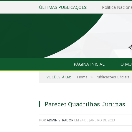
ÚLTIMAS PUBLICAÇÕES:
Política Naciona
PÁGINA INICIAL
O MU
»
VOCÊ ESTÁ EM:
Home
Publicações Oficiais
Parecer Quadrilhas Juninas
POR
ADMINISTRADOR
EM
24 DE JANEIRO DE 2023