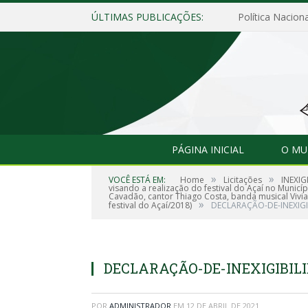
ÚLTIMAS PUBLICAÇÕES:
Política Naciona
PÁGINA INICIAL
O MU
»
»
VOCÊ ESTÁ EM:
Home
Licitações
INEXIG
visando a realização do festival do Açaí no Munic
Cavadão, cantor Thiago Costa, banda musical Vivi
»
festival do Açaí/2018)
DECLARAÇÃO-DE-INEXIGI
DECLARAÇÃO-DE-INEXIGIBILI
POR
ADMINISTRADOR
EM
12 DE ABRIL DE 2021