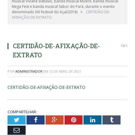
musical Viviane Batidão, banda musical Mizerê, banda musical
Mega Fest e banda musical Sabor do Pará, durante o evento
»
denominado XXI festival do Açaí/2018)
CERTIDÃO-DE-
AFIXAÇÃO-DE-EXTRATO
CERTIDÃO-DE-AFIXAÇÃO-DE-
0
EXTRATO
POR
ADMINISTRADOR
EM
12 DE ABRIL DE 2021
CERTIDÃO-DE-AFIXAÇÃO-DE-EXTRATO
COMPARTILHAR:
Twitter
Facebook
Google+
Pinterest
LinkedIn
Tumblr
Email