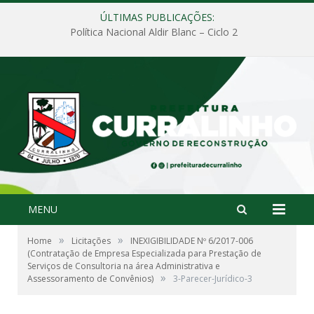
ÚLTIMAS PUBLICAÇÕES:
Política Nacional Aldir Blanc – Ciclo 2
MENU
»
»
Home
Licitações
INEXIGIBILIDADE Nº 6/2017-006
(Contratação de Empresa Especializada para Prestação de
Serviços de Consultoria na área Administrativa e
»
Assessoramento de Convênios)
3-Parecer-Jurídico-3