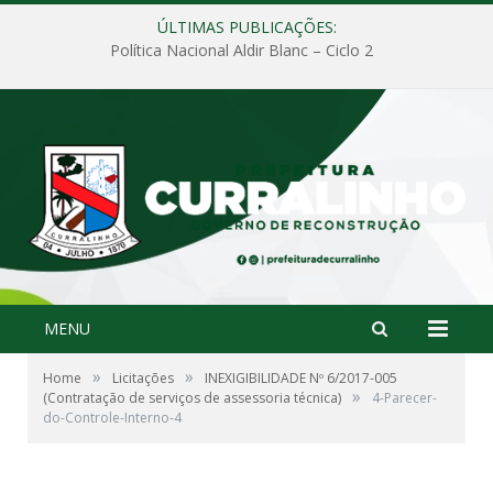
ÚLTIMAS PUBLICAÇÕES:
Política Nacional Aldir Blanc – Ciclo 2
MENU
»
»
Home
Licitações
INEXIGIBILIDADE Nº 6/2017-005
»
(Contratação de serviços de assessoria técnica)
4-Parecer-
do-Controle-Interno-4