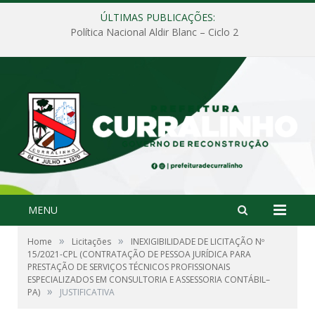
ÚLTIMAS PUBLICAÇÕES:
Política Nacional Aldir Blanc – Ciclo 2
MENU
»
»
Home
Licitações
INEXIGIBILIDADE DE LICITAÇÃO Nº
15/2021-CPL (CONTRATAÇÃO DE PESSOA JURÍDICA PARA
PRESTAÇÃO DE SERVIÇOS TÉCNICOS PROFISSIONAIS
ESPECIALIZADOS EM CONSULTORIA E ASSESSORIA CONTÁBIL–
»
PA)
JUSTIFICATIVA