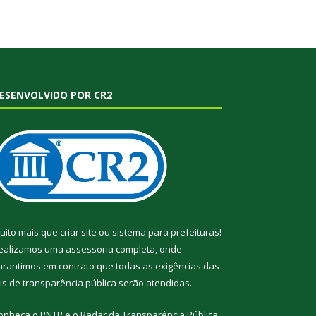
ESENVOLVIDO POR CR2
uito mais que
criar site
ou
sistema para prefeituras
!
ealizamos uma
assessoria
completa, onde
arantimos em contrato que todas as exigências das
eis de transparência pública
serão atendidas.
onheça o
PNTP
e o
Radar da Transparência Pública