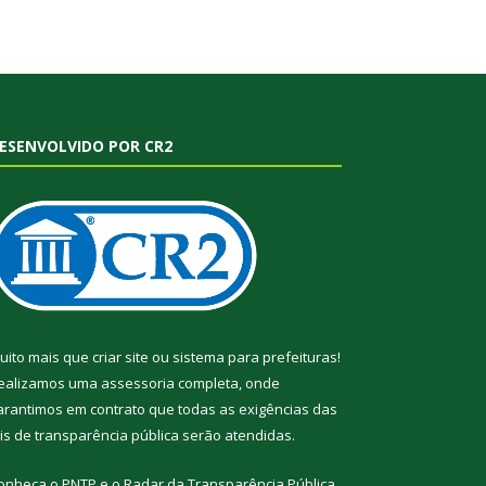
ESENVOLVIDO POR CR2
uito mais que
criar site
ou
sistema para prefeituras
!
ealizamos uma
assessoria
completa, onde
arantimos em contrato que todas as exigências das
eis de transparência pública
serão atendidas.
onheça o
PNTP
e o
Radar da Transparência Pública