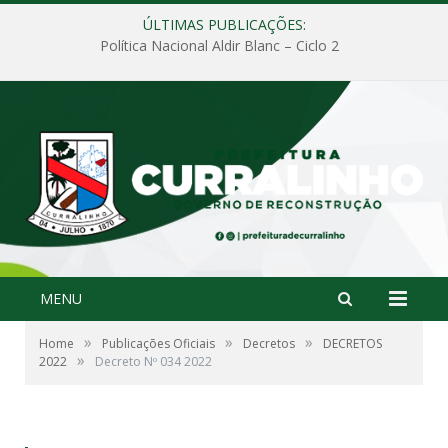
ÚLTIMAS PUBLICAÇÕES:
Política Nacional Aldir Blanc – Ciclo 2
MENU
»
»
»
Home
Publicações Oficiais
Decretos
DECRETOS
»
2022
Decreto Nº 034 2022