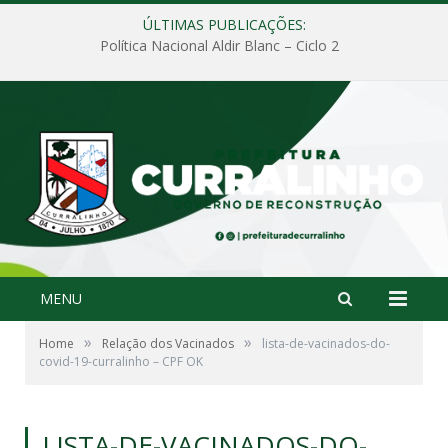
ÚLTIMAS PUBLICAÇÕES:
Política Nacional Aldir Blanc – Ciclo 2
MENU
»
»
Home
Relação dos Vacinados
lista-de-vacinados-do-
covid-19-curralinho – CPF OK
LISTA-DE-VACINADOS-DO-