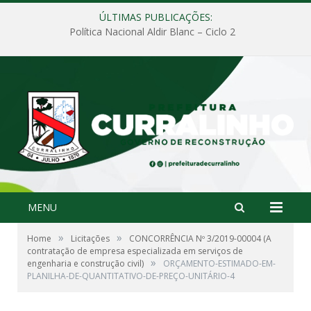
ÚLTIMAS PUBLICAÇÕES:
Política Nacional Aldir Blanc – Ciclo 2
MENU
»
»
Home
Licitações
CONCORRÊNCIA Nº 3/2019-00004 (A
contratação de empresa especializada em serviços de
»
engenharia e construção civil)
ORÇAMENTO-ESTIMADO-EM-
PLANILHA-DE-QUANTITATIVO-DE-PREÇO-UNITÁRIO-4