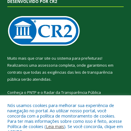
DESENVOLVIDO POR CR2
Muito mais que
criar site
ou
sistema para prefeituras
!
Realizamos uma
assessoria
completa, onde garantimos em
contrato que todas as exigências das
leis de transparência
pública
serão atendidas.
Conheça o
PNTP
e o
Radar da Transparência Pública
Nós usamos cookies para melhorar sua experiência de
navegação no portal. Ao utilizar nosso portal, você
concorda com a política de monitoramento de cookies.
Para ter mais informações sobre como isso é feito, acesse
Todos os direitos reservados a Prefeitura Municipal de
Política de cookies (
Leia mais
). Se você concorda, clique em
Curralinho.