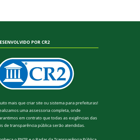
ESENVOLVIDO POR CR2
uito mais que
criar site
ou
sistema para prefeituras
!
ealizamos uma
assessoria
completa, onde
arantimos em contrato que todas as exigências das
eis de transparência pública
serão atendidas.
onheça o
PNTP
e o
Radar da Transparência Pública