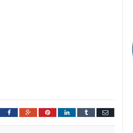
tter
Facebook
Google+
Pinterest
LinkedIn
Tumblr
Email