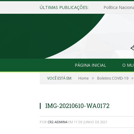
ÚLTIMAS PUBLICAÇÕES:
Política Naciona
PÁGINA INICIAL
O MU
»
»
VOCÊ ESTÁ EM:
Home
Boletins COVID-19
IMG-20210610-WA0172
POR
CR2-ADMIN4
EM
11 DE JUNHO DE 2021